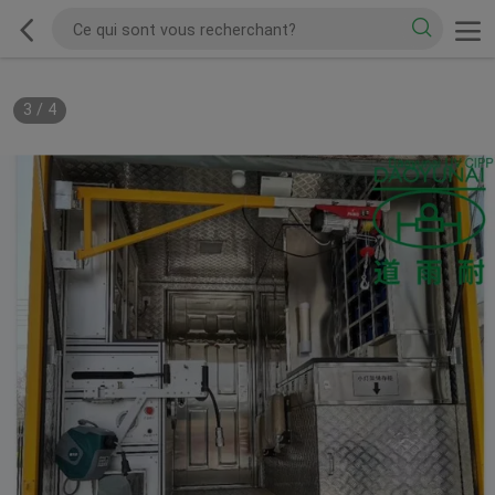
3
/
4