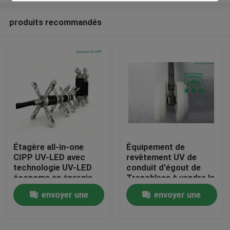
produits recommandés
Étagère all-in-one
Équipement de
CIPP UV-LED avec
revêtement UV de
Maison
technologie UV-LED
conduit d'égout de
économe en énergie,
Trenchless à vendre le
contrôle de
support de roue de
envoyer une
envoyer une
Produits
température
phare
intelligent et
demande
demande
polyvalence à double
Au sujet de nous
gamme pour la