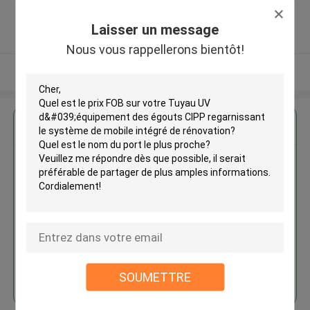
Shanghai city 201616 ,Chine
5.0
Laisser un message
Fournisseur vérifié
Nous vous rappellerons bientôt!
Regardez plus
Tuyau UV d'équipement des
égouts CIPP regarnissant le
système de mobile intégré de
rénovation
Continuer
SOUMETTRE