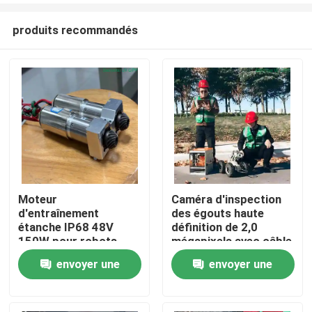
produits recommandés
Moteur
Caméra d'inspection
d'entraînement
des égouts haute
Maison
étanche IP68 48V
définition de 2,0
150W pour robots
mégapixels avec câble
d'inspection d'égouts
de 130 à 500 m pour
envoyer une
envoyer une
Produits
système d'inspection
des pipelines DN150-
demande
demande
1500
Au sujet de nous