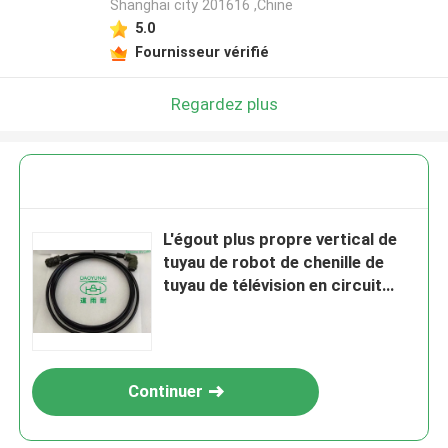
Shanghai city 201616 ,Chine
5.0
Laisser un message
Fournisseur vérifié
Nous vous rappellerons bientôt!
Regardez plus
L'égout plus propre vertical de
tuyau de robot de chenille de
tuyau de télévision en circuit
fermé cinq mètres câblent D18
Continuer
SOUMETTRE