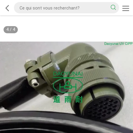
4
/
4