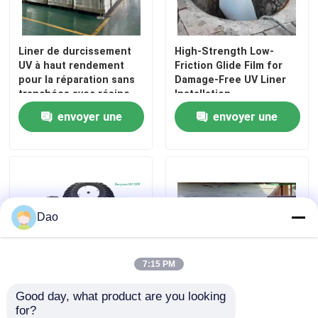
Visite d'usine
Liner de durcissement
High-Strength Low-
UV à haut rendement
Friction Glide Film for
pour la réparation sans
Damage-Free UV Liner
Contrôle de qualité
tranchées avec résine
Installation
et fibre de verre
envoyer une
envoyer une
Contactez-nous
demande
demande
Nouvelles
Dao
Demandez une citation
Équipement UV de CIPP
7:15 PM
Good day, what product are you looking 
Le robot de chenille de
Découvrez des
CIPP traité UV
for?
tuyau de télévision en
performances de