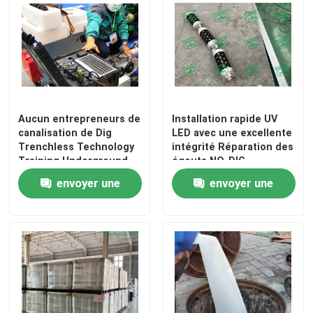
Aucun entrepreneurs de
Installation rapide UV
canalisation de Dig
LED avec une excellente
Trenchless Technology
intégrité Réparation des
Training Underground
égouts NO-DIG
envoyer une
envoyer une
demande
demande
Maison
Produits
Au sujet de nous