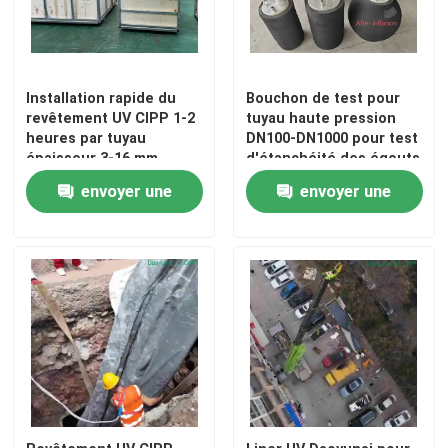
Visite d'usine
Installation rapide du
Bouchon de test pour
revêtement UV CIPP 1-2
tuyau haute pression
Contrôle de qualité
heures par tuyau
DN100-DN1000 pour test
épaisseur 3-16 mm
d'étanchéité des égouts
Pression maximale 6
Contactez-nous
envoyer une
envoyer une
bars Gamme DN100-
DN1000
demande
demande
Nouvelles
Demandez une citation
Équipement UV de CIPP
CIPP traité UV