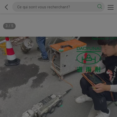
4
/
5