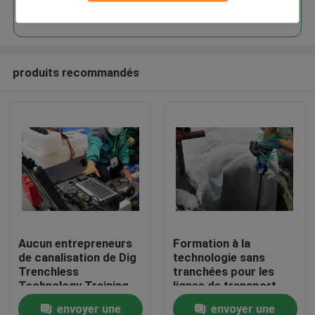
Continuer
produits recommandés
Maison
Aucun entrepreneurs
Formation à la
de canalisation de Dig
technologie sans
Produits
Trenchless
tranchées pour les
Technology Training
lignes de transport
Underground
CIPP
envoyer une
envoyer une
Au sujet de nous