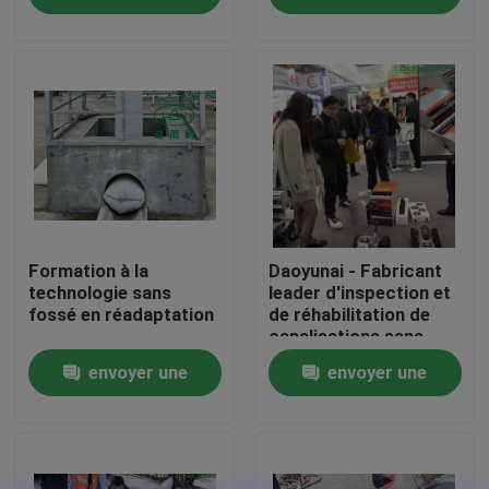
demande
demande
Visite d'usine
Contrôle de qualité
Contactez-nous
Nouvelles
Formation à la
Daoyunai - Fabricant
technologie sans
leader d'inspection et
fossé en réadaptation
de réhabilitation de
canalisations sans
Demandez une citation
tranchée
envoyer une
envoyer une
Équipement UV de CIPP
demande
demande
CIPP traité UV