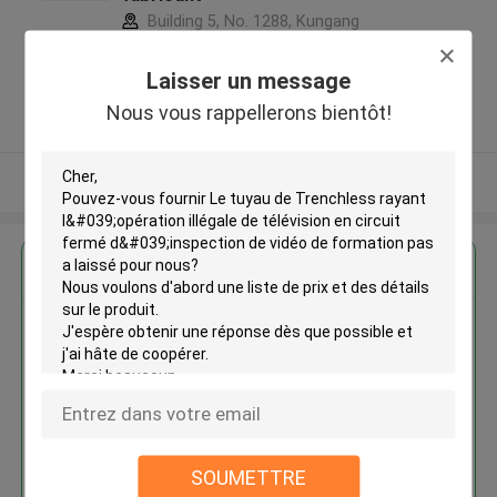
Building 5, No. 1288, Kungang
Highway, Songjiang district,
Shanghai city 201616 ,Chine
Laisser un message
5.0
Nous vous rappellerons bientôt!
Fournisseur vérifié
Regardez plus
Le tuyau de Trenchless rayant
l'opération illégale de télévision
en circuit fermé d'inspection de
vidéo de formation pas a laissé
SOUMETTRE