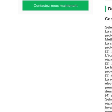
Contactez-nous maintenant
D
Con
Séle
La s
prot
Méth
La s
prot
(1) 
L'ég
répa
(2) 
Le f
prov
(3) l
La r
élev
pend
deux
(4) 
Selo
répa
tuya
pour