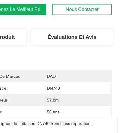
nez Le Meilleur Prix
Nous Contacter
roduit
Évaluations Et Avis
De Marque
DAO
tre:
DN740
ueur:
57.8m
e:
50 Ans
Lignes de flottaison DN740 trenchless réparation
, 