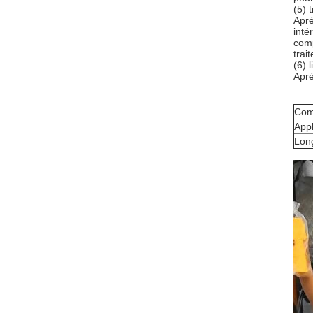
(5) 
Aprè
inté
comp
trai
(6) 
Aprè
Com
Appl
Lon