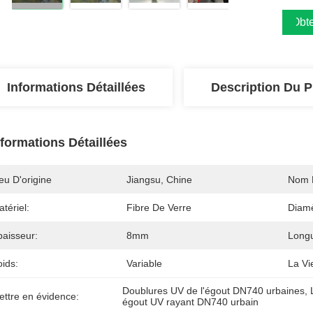
Obte
Informations Détaillées
Description Du P
nformations Détaillées
eu D'origine
Jiangsu, Chine
Nom 
tériel:
Fibre De Verre
Diamè
paisseur:
8mm
Long
ids:
Variable
La Vi
Doublures UV de l'égout DN740 urbaines
, 
ettre en évidence:
égout UV rayant DN740 urbain