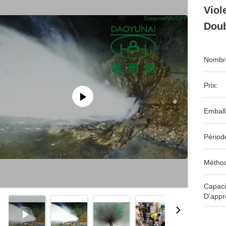
Viol
Doub
Nombre
Prix:
Emball
Périod
Méthod
Capaci
D'appr