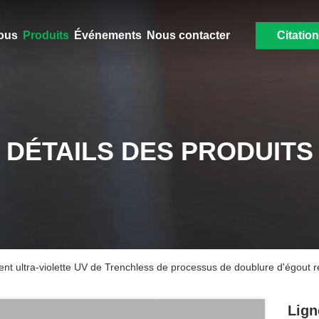
ous
Produits
Événements
Nous contacter
Citation
DÉTAILS DES PRODUITS
ement ultra-violette UV de Trenchless de processus de doublure d'égout
Lign