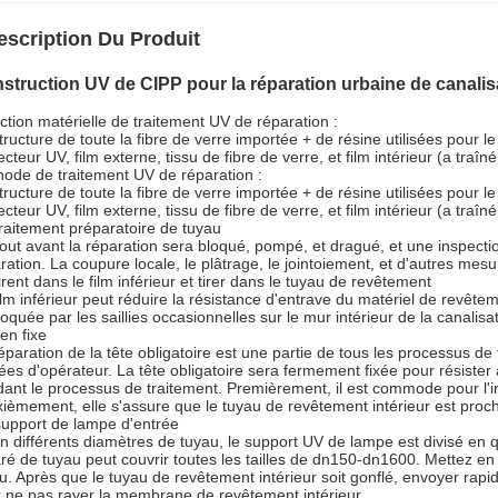
escription Du Produit
struction UV de CIPP pour la réparation urbaine de canalisa
ction matérielle de traitement UV de réparation :
tructure de toute la fibre de verre importée + de résine utilisées pour le 
ecteur UV, film externe, tissu de fibre de verre, et film intérieur (a traîn
ode de traitement UV de réparation :
tructure de toute la fibre de verre importée + de résine utilisées pour le 
ecteur UV, film externe, tissu de fibre de verre, et film intérieur (a traîn
traitement préparatoire de tuyau
out avant la réparation sera bloqué, pompé, et dragué, et une inspection
ration. La coupure locale, le plâtrage, le jointoiement, et d'autres mesu
tirent dans le film inférieur et tirer dans le tuyau de revêtement
ilm inférieur peut réduire la résistance d'entrave du matériel de revê
oquée par les saillies occasionnelles sur le mur intérieur de la canalisat
ien fixe
éparation de la tête obligatoire est une partie de tous les processus d
ées d'opérateur. La tête obligatoire sera fermement fixée pour résister
ant le processus de traitement. Premièrement, il est commode pour l'in
ièmement, elle s'assure que le tuyau de revêtement intérieur est proch
support de lampe d'entrée
n différents diamètres de tuyau, le support UV de lampe est divisé en q
ré de tuyau peut couvrir toutes les tailles de dn150-dn1600. Mettez en 
u. Après que le tuyau de revêtement intérieur soit gonflé, envoyer rapi
 ne pas rayer la membrane de revêtement intérieur.