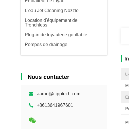
Emballeur de tuyau
L'eau Jet Cleaning Nozzle
Location d'équipement de
Trenchless
Plug-in de tuyauterie gonflable
Pompes de drainage
I
Li
Nous contacter
Ma
aaron@cipptech.com
É
+8613641967601
Po
M