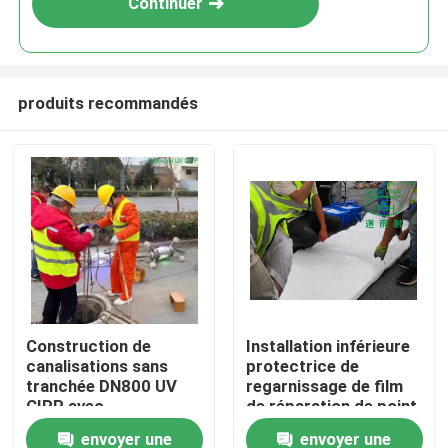
Continuer
produits recommandés
Maison
Construction de
Installation inférieure
canalisations sans
protectrice de
Produits
tranchée DN800 UV
regarnissage de film
CIPP avec
de réparation de point
durcissement par UV
de Trenchless de
envoyer une
envoyer une
Au sujet de nous
et revêtements haute
tuyau de PVC