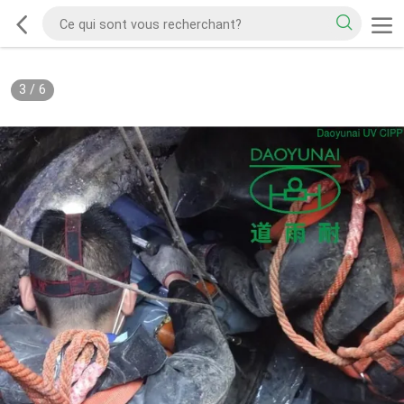
3
/
6