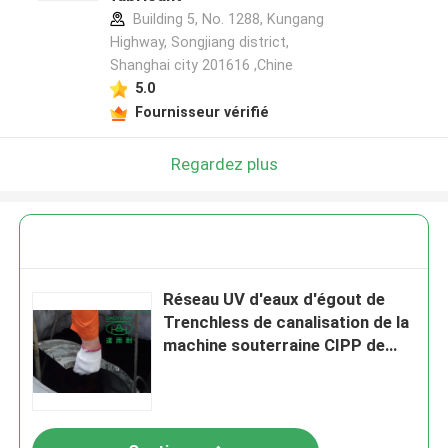
Building 5, No. 1288, Kungang
Highway, Songjiang district,
Shanghai city 201616 ,Chine
Laisser un message
5.0
Nous vous rappellerons bientôt!
Fournisseur vérifié
Regardez plus
Réseau UV d'eaux d'égout de
Trenchless de canalisation de la
machine souterraine CIPP de
construction
SOUMETTRE