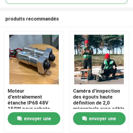
produits recommandés
Moteur
Caméra d'inspection
Maison
d'entraînement
des égouts haute
étanche IP68 48V
définition de 2,0
150W pour robots
mégapixels avec câble
Produits
d'inspection d'égouts
de 130 à 500 m pour
envoyer une
envoyer une
système d'inspection
des pipelines DN150-
demande
demande
Au sujet de nous
1500