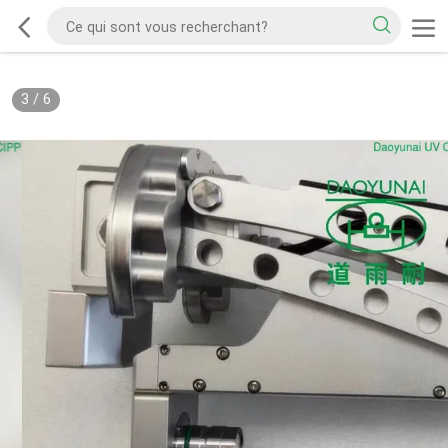
3
/
6