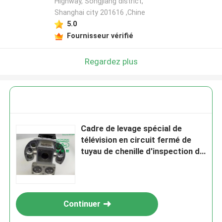
Highway, Songjiang district,
Shanghai city 201616 ,Chine
Laisser un message
5.0
Fournisseur vérifié
Nous vous rappellerons bientôt!
Regardez plus
Cadre de levage spécial de
télévision en circuit fermé de
tuyau de chenille d'inspection de
robot robotique d'équipement
SOUMETTRE
Continuer