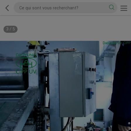
4
/
5