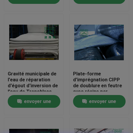
fouille
demande
demande
Visite d'usine
Contrôle de qualité
Contactez-nous
Nouvelles
Gravité municipale de
Plate-forme
l'eau de réparation
d'imprégnation CIPP
d'égout d'inversion de
de doublure en feutre
l'eau de Trenchless
avec résine par
Demandez une citation
CIPP inversant le
réparation sans
envoyer une
envoyer une
revêtement
tranchée 20 mm
Équipement UV de CIPP
demande
demande
CIPP traité UV