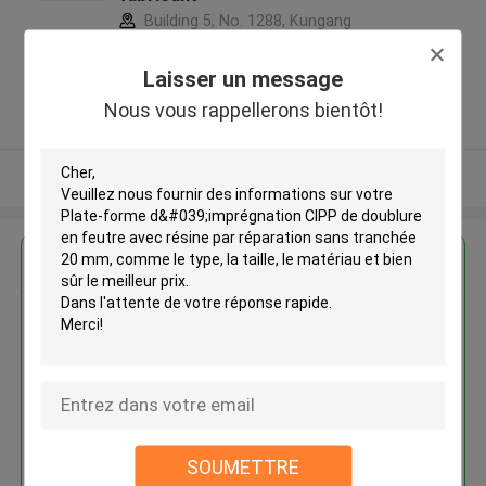
Building 5, No. 1288, Kungang
Highway, Songjiang district,
Shanghai city 201616 ,Chine
Laisser un message
5.0
Nous vous rappellerons bientôt!
Fournisseur vérifié
Regardez plus
Plate-forme d'imprégnation
CIPP de doublure en feutre avec
résine par réparation sans
tranchée 20 mm
SOUMETTRE