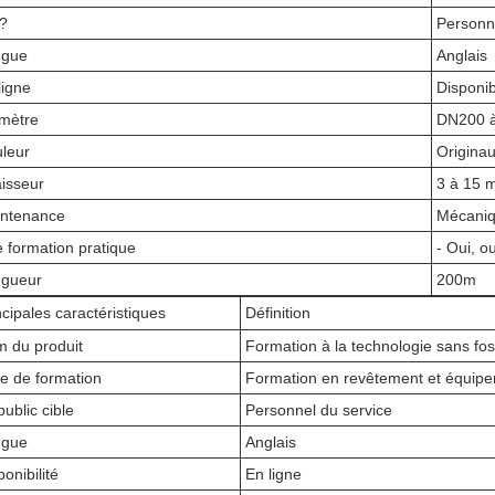
?
Personn
ngue
Anglais
ligne
Disponib
mètre
DN200 
leur
Origina
isseur
3 à 15 
ntenance
Mécaniqu
 formation pratique
- Oui, ou
gueur
200m
ncipales caractéristiques
Définition
 du produit
Formation à la technologie sans fo
e de formation
Formation en revêtement et équipe
public cible
Personnel du service
ngue
Anglais
ponibilité
En ligne