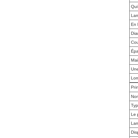
Qui
La
En 
Dia
Cou
Épa
Mai
Une
Lon
Pri
Nom
Typ
Le 
La
Dis