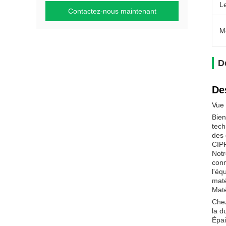
L
Contactez-nous maintenant
M
D
De
Vue 
Bien
tech
des 
CIPP
Notr
conn
l'éq
maté
Maté
Chez
la d
Épai