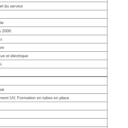
el du service
le
à 2000
ux
mm
e et électrique
i.
ssé
ment UV, Formation en tubes en place