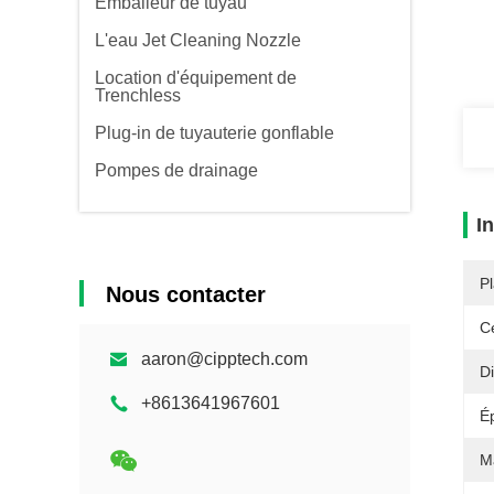
Emballeur de tuyau
L'eau Jet Cleaning Nozzle
Location d'équipement de
Trenchless
Plug-in de tuyauterie gonflable
Pompes de drainage
I
Pl
Nous contacter
Ce
aaron@cipptech.com
D
+8613641967601
É
M