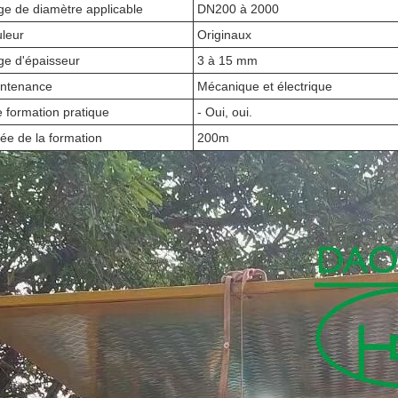
ge de diamètre applicable
DN200 à 2000
leur
Originaux
ge d'épaisseur
3 à 15 mm
ntenance
Mécanique et électrique
 formation pratique
- Oui, oui.
ée de la formation
200m