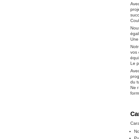
Avec
proj
succ
Cou
Nous
égal
Une 
Notr
vos 
équi
Le p
Avec
prog
du t
Ne r
form
Ca
Cara
No
Pu