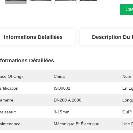
Obte
Informations Détaillées
Description Du 
nformations Détaillées
ace Of Origin
China
Nom 
rtification
ISO9001
En Li
iamètre:
DN200 À 2000
Long
paisseur:
3-15mm
Qui?:
aintenance:
Mécanique Et Électrique
Une F