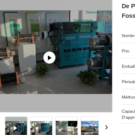
De P
Foss
Nombre
Prix:
Emball
Périod
Méthod
Capaci
D'appr