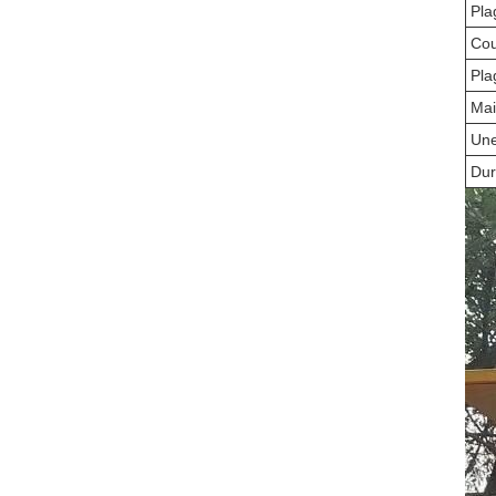
Pla
Cou
Pla
Mai
Une
Dur