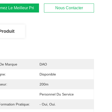
nez Le Meilleur Prix
Nous Contacter
Produit
De Marque
DAO
gne:
Disponible
ueur:
200m
Personnel Du Service
ormation Pratique:
- Oui, Oui.