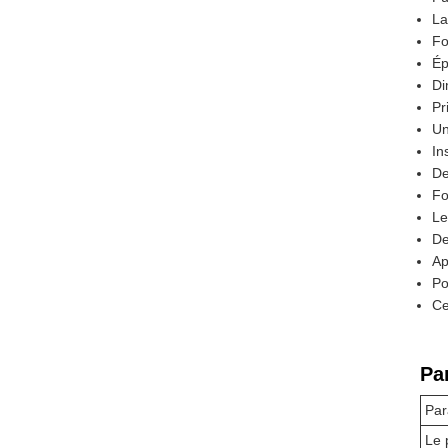
La
Fo
Ép
Di
Pr
Un
In
De
Fo
Le
De
Ap
Po
Ce
Pa
Par
Le 