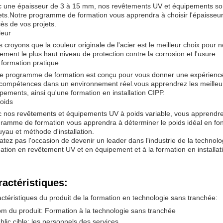
 une épaisseur de 3 à 15 mm, nos revêtements UV et équipements son
ets.Notre programme de formation vous apprendra à choisir l'épaisseur 
ès de vos projets.
leur
 croyons que la couleur originale de l'acier est le meilleur choix pou
ement le plus haut niveau de protection contre la corrosion et l'usure.
formation pratique
e programme de formation est conçu pour vous donner une expérience p
compétences dans un environnement réel.vous apprendrez les meilleur
pements, ainsi qu'une formation en installation CIPP.
oids
 nos revêtements et équipements UV à poids variable, vous apprendrez à
ramme de formation vous apprendra à déterminer le poids idéal en fonct
uyau et méthode d'installation.
atez pas l'occasion de devenir un leader dans l'industrie de la technol
ation en revêtement UV et en équipement et à la formation en installat
ractéristiques:
ctéristiques du produit de la formation en technologie sans tranchée:
m du produit: Formation à la technologie sans tranchée
blic cible: les personnels des services