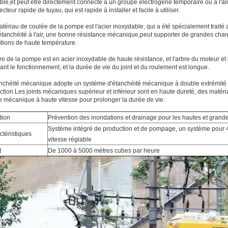
ble,et peut être directement connecté à un groupe électrogène temporaire ou à l'ali
cteur rapide de tuyau, qui est rapide à installer et facile à utiliser.
tériau de coulée de la pompe est l'acier inoxydable, qui a été spécialement traité 
tanchéité à l'air, une bonne résistance mécanique,peut supporter de grandes charg
tions de haute température.
re de la pompe est en acier inoxydable de haute résistance, et l'arbre du moteur et l
nt le fonctionnement, et la durée de vie du joint et du roulement est longue.
nchéité mécanique adopte un système d'étanchéité mécanique à double extrémité po
ction.Les joints mécaniques supérieur et inférieur sont en haute dureté, des matériaux
le mécanique à haute vitesse pour prolonger la durée de vie.
tion
Prévention des inondations et drainage pour les hautes et grand
Système intégré de production et de pompage, un système pour
ctéristiques
vitesse réglable
t
De 1000 à 5000 mètres cubes par heure