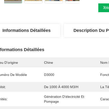
Obte
Informations Détaillées
Description Du P
nformations Détaillées
eu D'origine
Chine
Nom 
uméro De Modèle
D3000
Fonct
bit:
De 1000 À 4000 M3/h
La Tê
Génération D'électricité Et 
ités:
Carac
Pompage