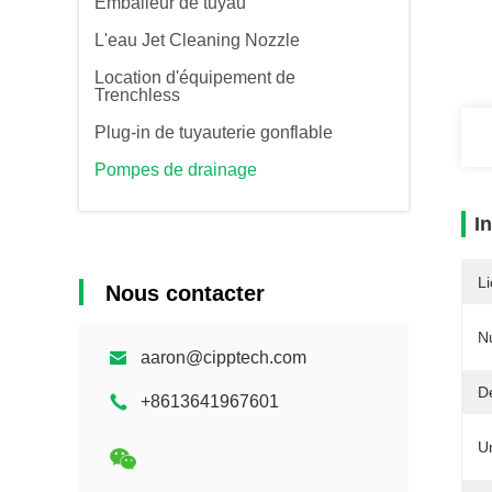
Emballeur de tuyau
L'eau Jet Cleaning Nozzle
Location d'équipement de
Trenchless
Plug-in de tuyauterie gonflable
Pompes de drainage
I
Li
Nous contacter
N
aaron@cipptech.com
Dé
+8613641967601
Un