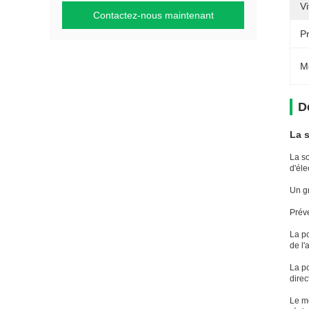
Vi
Contactez-nous maintenant
P
M
D
La 
La s
d'éle
Un gr
Prév
La p
de l'
La po
dire
Le mo