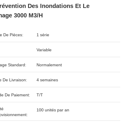
révention Des Inondations Et Le
nage 3000 M3/h
 De Pièces:
1 série
Variable
age Standard:
Normalement
e De Livraison:
4 semaines
e De Paiement:
T/T
té
100 unités par an
ovisionnement: