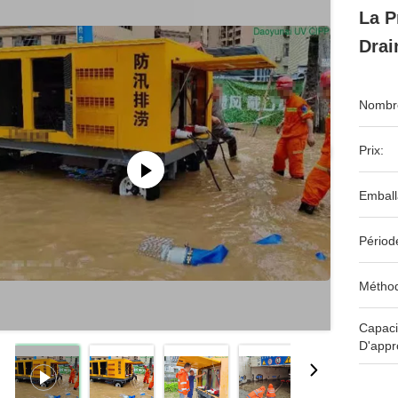
La P
Drai
Nombre
Prix:
Emball
Périod
Méthod
Capaci
D'appr