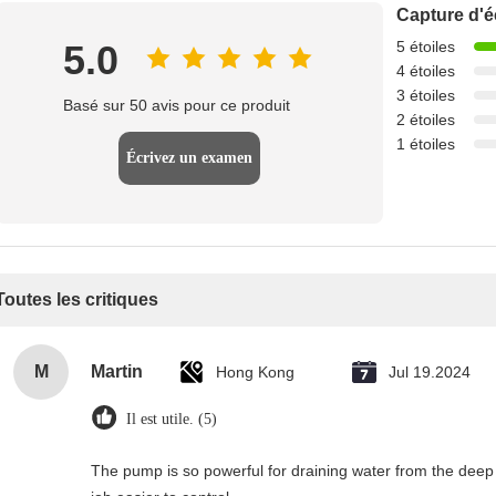
Capture d'é
5.0
5 étoiles
4 étoiles
3 étoiles
Basé sur 50 avis pour ce produit
2 étoiles
1 étoiles
Écrivez un examen
Toutes les critiques
M
Martin
Hong Kong
Jul 19.2024
Il est utile. (5)
The pump is so powerful for draining water from the deep 