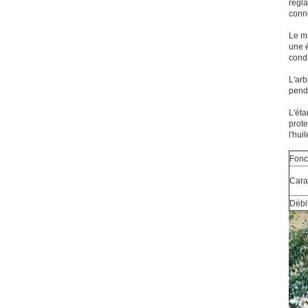
régla
conne
Le ma
une é
condi
L'arb
penda
L'éta
prote
l'hui
Fonc
Cara
Débi