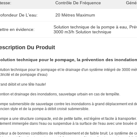
tesse:
Contrôle De Fréquence
Génér
rofondeur De L'eau:
20 Mètres Maximum
Solution technique de la pompe à eau
, 
Pré
ettre en évidence:
3000 m3/h Solution technique
escription Du Produit
solution technique pour le pompage, la prévention des inondation
olution technique pour le pompage et le drainage d'un système intégré de 3000 m
ctricité et de pompage d'eau)
and débit et une tête haute!
ention et drainage des inondations, sauvetage urbain en cas de tempête.
ompe submersible de sauvetage contre les inondations à grand déplacement est dé
ancien style et de la pompe à débit croisé submersible.
mpe a une structure compacte, est de petite taille, est légère et facile à transporte
ctement immergée dans l'eau ou suspendue à la surface de l'eau avec une bouée 
teur a de bonnes conditions de refroidissement et de faible bruit. Le système de 