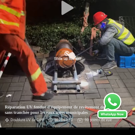
Réparation UV fendue d'équipement de revêtement de CIPP
sans tranchée pour les eaux usées municipales
Doublure UV de CIPP
2023-08-10
90 points de vue